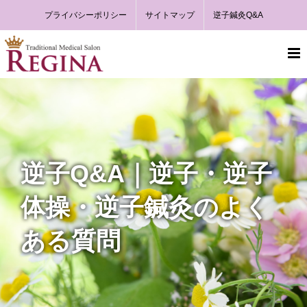
Skip
プライバシーポリシー
サイトマップ
逆子鍼灸Q&A
to
content
逆子Q&A｜逆子・逆子
体操・逆子鍼灸のよく
ある質問