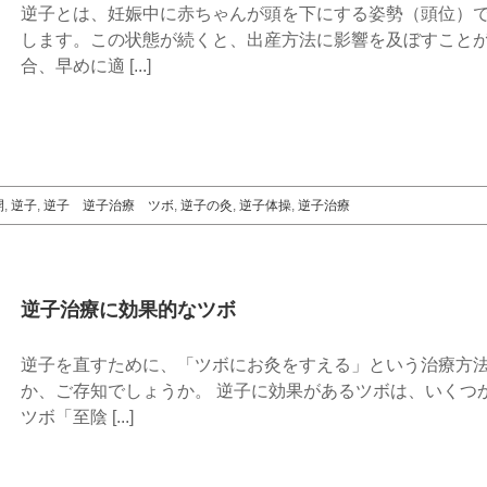
逆子とは、妊娠中に赤ちゃんが頭を下にする姿勢（頭位）
します。この状態が続くと、出産方法に影響を及ぼすこと
合、早めに適 [...]
開
,
逆子
,
逆子 逆子治療 ツボ
,
逆子の灸
,
逆子体操
,
逆子治療
逆子治療に効果的なツボ
逆子を直すために、「ツボにお灸をすえる」という治療方
か、ご存知でしょうか。 逆子に効果があるツボは、いくつ
ツボ「至陰 [...]