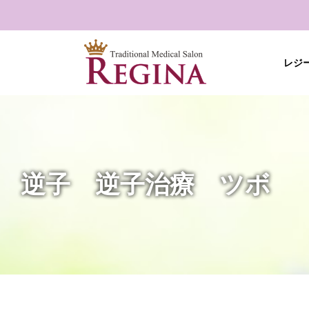
Skip
to
content
レジ
逆子 逆子治療 ツボ