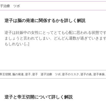
子治療 ツボ
逆子は脳の発達に関係するかを詳しく解説
逆子は妊娠中の女性にとってとても心配に思われる状態で
ましょうと言われてしまい、どんどん週数が過ぎていきます
もしれない [...]
帝王切開
,
脳の発達
,
逆子
,
逆子 逆子治療 ツボ
,
逆子のリスク
,
逆子の灸
,
逆子体操
,
逆子と帝王切開について詳しく解説