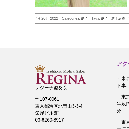
7月 20th, 2022
|
Categories:
逆子
|
Tags:
逆子 逆子治療 
アク
・東
下車
レジーナ鍼灸院
・東
〒107-0061
半蔵
東京都港区北青山3-3-4
分
栄屋ビル6F
03-6260-8917
・東